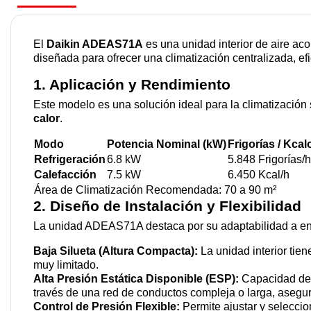
El
Daikin ADEAS71A
es una unidad interior de aire ac
diseñada para ofrecer una climatización centralizada, efic
1. Aplicación y Rendimiento
Este modelo es una solución ideal para la climatización
calor
.
Modo
Potencia Nominal (kW)
Frigorías / Kcal
Refrigeración
6.8 kW
5.848 Frigorías/h
Calefacción
7.5 kW
6.450 Kcal/h
Área de Climatización Recomendada: 70 a 90 m²
2. Diseño de Instalación y Flexibilidad
La unidad ADEAS71A destaca por su adaptabilidad a entor
Baja Silueta (Altura Compacta):
La unidad interior tie
muy limitado.
Alta Presión Estática Disponible (ESP):
Capacidad de
través de una red de conductos compleja o larga, asegu
Control de Presión Flexible:
Permite ajustar y seleccio